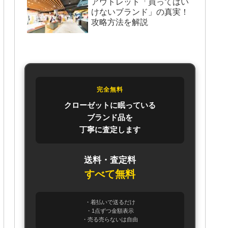
アウトレット「買ってはい
けないブランド」の真実！
攻略方法を解説
完全無料
クローゼットに眠っている
ブランド品を
丁寧に査定します
送料・査定料
すべて無料
・着払いで送るだけ
・1点ずつ金額表示
・売る売らないは自由