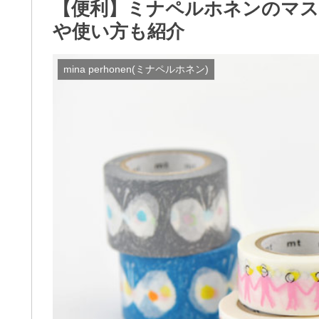
【便利】ミナペルホネンのマス
や使い方も紹介
mina perhonen(ミナペルホネン)