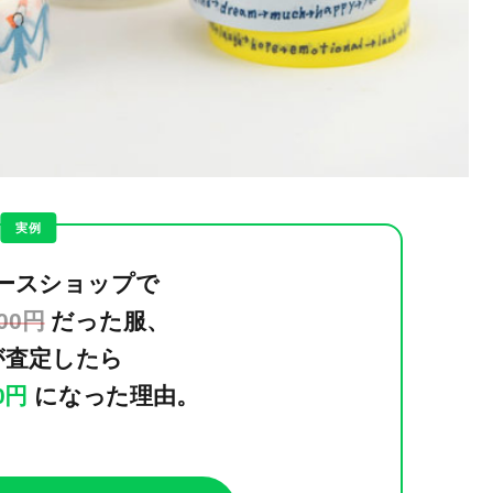
実例
ースショップで
000円
だった服、
が査定したら
00円
になった理由。