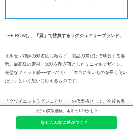
THE ROWは、
「質」で勝負するラグジュアリーブランド
。
オルセン姉妹の知名度に頼らず、製品の質だけで勝負する姿
勢。最高級の素材、無駄を削ぎ落としたミニマルデザイン、
完璧なフィット感──すべてが、「本当に良いものを長く使い
たい」という想いに応えるものです。
「クワイエットラグジュアリー」の代表格として、今後も多
くの人を魅了し続けることでしょう。
大手の買取価格、本来の
1/10
かも？
なぜこんなに差がつく？→
質で勝負!THE ROWってカッコイイブランドだ