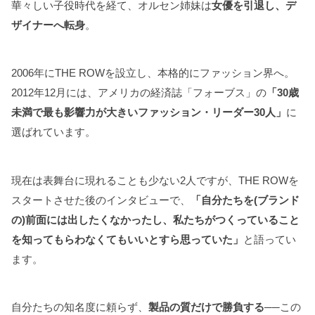
華々しい子役時代を経て、オルセン姉妹は
女優を引退し、デ
ザイナーへ転身
。
2006年にTHE ROWを設立し、本格的にファッション界へ。
2012年12月には、アメリカの経済誌「フォーブス」の
「30歳
未満で最も影響力が大きいファッション・リーダー30人」
に
選ばれています。
現在は表舞台に現れることも少ない2人ですが、THE ROWを
スタートさせた後のインタビューで、
「自分たちを(ブランド
の)前面には出したくなかったし、私たちがつくっていること
を知ってもらわなくてもいいとすら思っていた」
と語ってい
ます。
自分たちの知名度に頼らず、
製品の質だけで勝負する
──この