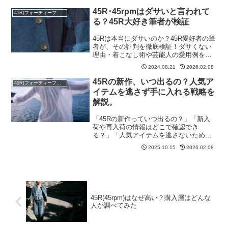
す。
45R･45rpmはダサいと言われて
45R(フォーティーファイブアール)
る？45R大好き筆者が検証
45Rは本当にダサいのか？45R愛好者の筆
者が、その評判を徹底検証！ダサくない
理由・着こなし術や芸能人の愛用例を紹
介し、45Rの魅力を解説します！
2024.08.21
2026.02.08
45Rの新作、いつ出るの？人気ア
45R(フォーティーファイブアール)
イテムを逃さず手に入れる戦略を
解説。
「45Rの新作っていつ出るの？」「新入
荷や再入荷の情報はどこで確認でき
る？」「人気アイテムを逃さないために
はどうすればいい？」45Rの新作情報を
2025.10.15
2026.02.08
追いかけている方は多いのではないでし
ょうか。査定の仕事をしていても「新作
はいつ出るんですか？」と...
45R(45rpm)はなぜ高い？購入層はどんな
人か調べてみた