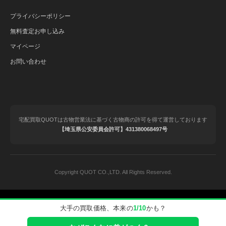
プライバシーポリシー
無料査定お申し込み
マイページ
お問い合わせ
宅配買取QUOTは古物営業法に基づく古物商の許可を得て運営しております
【埼玉県公安委員会許可】431380068497号
Copyright QUOT CO.,LTD. All Rights Reserved.
© 2020-2025 QUOT（クオット）｜ブランド品の宅配買取.
大手の買取価格、本来の
1/10
かも？