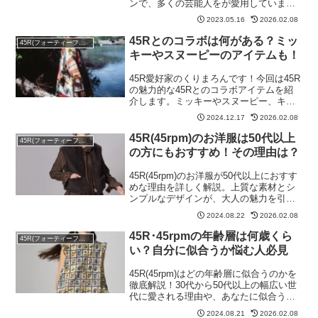
ンで、多くの芸能人をが愛用していま
す。この記事では2023年最新版の45rpm
2023.05.16
2026.02.08
を着ている有名人をご紹介します。ぜひ
チェックしてみてください！
45Rとのコラボは何がある？ミッ
45R(フォーティーファイブアール)
キーやスヌーピーのアイテムも！
45R愛好家のくりまろんです！今回は45R
の魅力的な45Rとのコラボアイテムを紹
介します。ミッキーやスヌーピー、キテ
ィちゃんなどの人気キャラクターとの限
2024.12.17
2026.02.08
定アイテムもたくさんあるのでぜひご覧
ください！
45R(45rpm)のお洋服は50代以上
45R(フォーティーファイブアール)
の方にもおすすめ！その理由は？
45R(45rpm)のお洋服が50代以上におすす
めな理由を詳しく解説。上質な素材とシ
ンプルなデザインが、大人の魅力を引き
立て、長く愛用できる秘訣をご紹介しま
2024.08.22
2026.02.08
す。
45R･45rpmの年齢層は何歳くら
45R(フォーティーファイブアール)
い？自分に似合うか悩む人必見
45R(45rpm)はどの年齢層に似合うのかを
徹底解説！30代から50代以上の幅広い世
代に愛される理由や、あなたに似合うか
どうかのポイントを詳しくご紹介しま
2024.08.21
2026.02.08