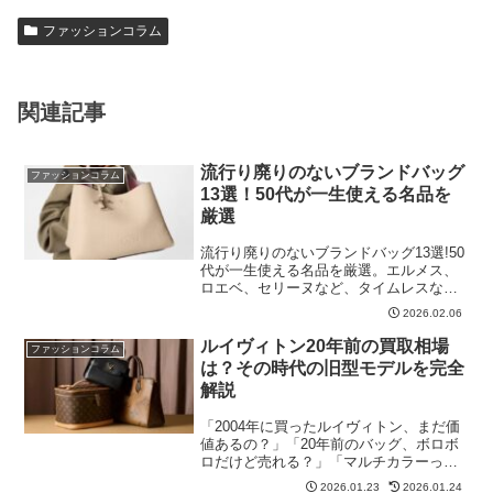
ファッションコラム
関連記事
流行り廃りのないブランドバッグ
ファッションコラム
13選！50代が一生使える名品を
厳選
流行り廃りのないブランドバッグ13選!50
代が一生使える名品を厳選。エルメス、
ロエベ、セリーヌなど、タイムレスなデ
ザインを解説。
2026.02.06
ルイヴィトン20年前の買取相場
ファッションコラム
は？その時代の旧型モデルを完全
解説
「2004年に買ったルイヴィトン、まだ価
値あるの？」「20年前のバッグ、ボロボ
ロだけど売れる？」「マルチカラーって
今でも人気あるの？」クローゼットに眠
2026.01.23
2026.01.24