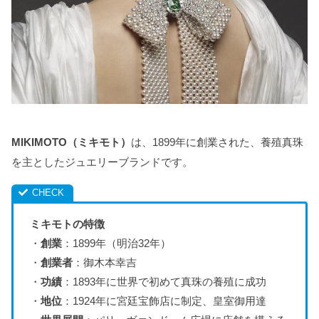
MIKIMOTO（ミキモト）
は、1899年に創業された、養殖真珠
を主としたジュエリーブランドです。
ミキモトの特徴
・
創業
：1899年（明治32年）
・
創業者
：御木本幸吉
・
功績
：1893年に世界で初めて真珠の養殖に成功
・
地位
：1924年に宮廷宝飾店に制定、皇室御用達