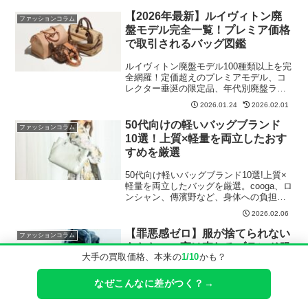
っている20年前のルイヴィトン。実は
今、2004〜2005年製のルイヴィトンが驚
【2026年最新】ルイヴィトン廃
ファッションコラム
くほど高く...
盤モデル完全一覧！プレミア価格
で取引されるバッグ図鑑
ルイヴィトン廃盤モデル100種類以上を完
全網羅！定価超えのプレミアモデル、コ
レクター垂涎の限定品、年代別廃盤ライ
ン一覧を徹底解説。あなたの持つ廃盤品
2026.01.24
2026.02.01
が今いくらで売れるかが分かります。
50代向けの軽いバッグブランド
ファッションコラム
10選！上質×軽量を両立したおす
すめを厳選
50代向け軽いバッグブランド10選!上質×
軽量を両立したバッグを厳選。cooga、ロ
ンシャン、傳濱野など、身体への負担を
減らすおすすめを紹介。
2026.02.06
【罪悪感ゼロ】服が捨てられない
ファッションコラム
あなたへ。実は売れるブランド服
大手の買取価格、本来の
1/10
かも？
が眠っているかも
なぜこんなに差がつく？→
服が捨てられない心理と解決法を徹底解
説。「高かったから」「もったいない」
「思い出がある」…その罪悪感、宅配買