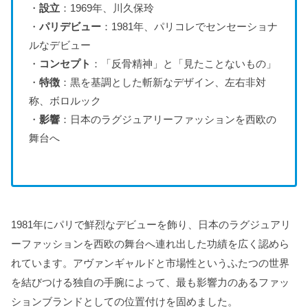
・
設立
：1969年、川久保玲
・
パリデビュー
：1981年、パリコレでセンセーショナ
ルなデビュー
・
コンセプト
：「反骨精神」と「見たことないもの」
・
特徴
：黒を基調とした斬新なデザイン、左右非対
称、ボロルック
・
影響
：日本のラグジュアリーファッションを西欧の
舞台へ
1981年にパリで鮮烈なデビューを飾り、日本のラグジュアリ
ーファッションを西欧の舞台へ連れ出した功績を広く認めら
れています。アヴァンギャルドと市場性というふたつの世界
を結びつける独自の手腕によって、最も影響力のあるファッ
ションブランドとしての位置付けを固めました。