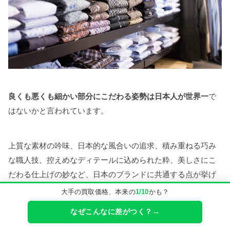
良くも悪くも細かい部分にこだわる姿勢は日本人が世界一
で
はないかと言われています。
上質な素材の吟味、日本的な風合いの追求、積み重ねる巧み
な職人技、控えめなディテールに込められた粋、美しさにこ
だわる仕上げの妙など、日本のブランドに共通する点が挙げ
られます。工場の現場においても、日本のブランドへの品質
大手の買取価格、本来の
1/10
かも？
のこだわりが明確に意識されており、日本人のブランドに対
なぜこんなに差がつく？→
する品質への信頼感が世界から評価されつつあります。