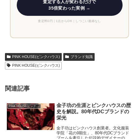
査定する人が変わるだけで
35倍変わった実例 →
査定料0円｜1点からOK｜しつこい連絡なし
PINK HOUSE(ピンクハウス)
ブランド知識
PINK HOUSE(ピンクハウス)
関連記事
金子功の生涯とピンクハウスの歴
PINK HOUSE(ピンクハウス)
史を解説。80年代DCブランドの
栄光
金子功はピンクハウス創業者。文化服装
学院「花の9期生」、80年代DCブランド
ブームを牽引した伝説的デザイナーの生