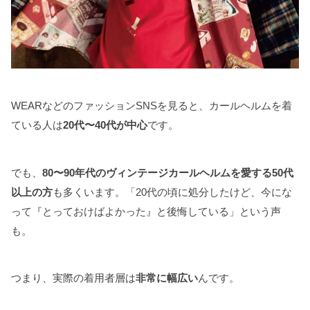
WEARなどのファッションSNSを見ると、カールヘルムを着
ている人は
20代〜40代が中心
です。
でも、
80〜90年代のヴィンテージカールヘルムを愛する50代
以上の方
も多くいます。「20代の頃に処分したけど、今にな
って『とっておけばよかった』と後悔している」という声
も。
つまり、実際の着用者層は
非常に幅広い
んです。