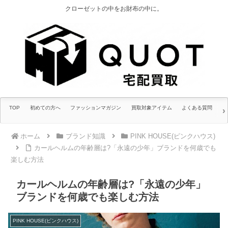
クローゼットの中をお財布の中に。
TOP
初めての方へ
ファッションマガジン
買取対象アイテム
よくある質問
ホーム
ブランド知識
PINK HOUSE(ピンクハウス)
カールヘルムの年齢層は?「永遠の少年」ブランドを何歳でも
楽しむ方法
カールヘルムの年齢層は?「永遠の少年」
ブランドを何歳でも楽しむ方法
PINK HOUSE(ピンクハウス)