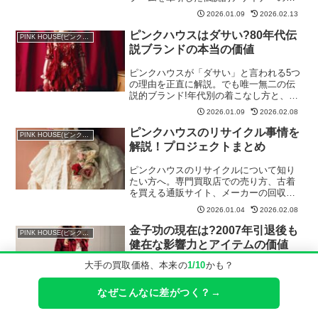
涯と、金子功時代のアイテムの価値を徹
2026.01.09
2026.02.13
底解説。
ピンクハウスはダサい?80年代伝
PINK HOUSE(ピンクハウス)
説ブランドの本当の価値
ピンクハウスが「ダサい」と言われる5つ
の理由を正直に解説。でも唯一無二の伝
説的ブランド!年代別の着こなし方と、も
う着ないピンクハウスの価値も紹介。
2026.01.09
2026.02.08
ピンクハウスのリサイクル事情を
PINK HOUSE(ピンクハウス)
解説！プロジェクトまとめ
ピンクハウスのリサイクルについて知り
たい方へ。専門買取店での売り方、古着
を買える通販サイト、メーカーの回収プ
ロジェクトなど幅広くまとめました。
2026.01.04
2026.02.08
金子功の現在は?2007年引退後も
PINK HOUSE(ピンクハウス)
健在な影響力とアイテムの価値
大手の買取価格、本来の
1/10
かも？
金子功の現在を徹底解説。2007年デザイ
ナー活動休止後、Twitter活動や2022年ピ
ンクハウス50周年記念展。今なお熱狂的
なぜこんなに差がつく？→
なファンに愛される理由と金子功時代の
2026.01.09
2026.02.16
アイテムの価値。