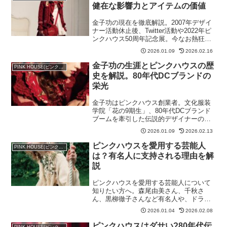
健在な影響力とアイテムの価値
金子功の現在を徹底解説。2007年デザイ
ナー活動休止後、Twitter活動や2022年ピ
ンクハウス50周年記念展。今なお熱狂的
なファンに愛される理由と金子功時代の
2026.01.09
2026.02.16
アイテムの価値。
金子功の生涯とピンクハウスの歴
PINK HOUSE(ピンクハウス)
史を解説。80年代DCブランドの
栄光
金子功はピンクハウス創業者。文化服装
学院「花の9期生」、80年代DCブランド
ブームを牽引した伝説的デザイナーの生
涯と、金子功時代のアイテムの価値を徹
2026.01.09
2026.02.13
底解説。
ピンクハウスを愛用する芸能人
PINK HOUSE(ピンクハウス)
は？有名人に支持される理由を解
説
ピンクハウスを愛用する芸能人について
知りたい方へ。森尾由美さん、千秋さ
ん、黒柳徹子さんなど有名人や、ドラマ
衣装、最近のコラボ、支持される理由を
2026.01.04
2026.02.08
まとめました。
ピンクハウスはダサい?80年代伝