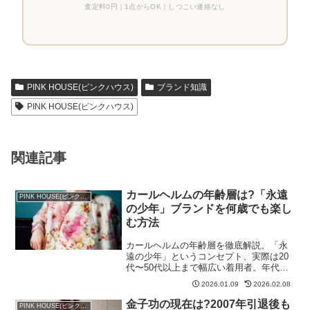
査定料0円｜1点からOK｜しつこい連絡なし
PINK HOUSE(ピンクハウス)
ブランド知識
PINK HOUSE(ピンクハウス)
関連記事
カールヘルムの年齢層は?「永遠
PINK HOUSE(ピンクハウス)
の少年」ブランドを何歳でも楽し
む方法
カールヘルムの年齢層を徹底解説。「永
遠の少年」というコンセプト、実際は20
代〜50代以上まで幅広い着用者。年代別
の着こなし方も紹介。
2026.01.09
2026.02.08
金子功の現在は?2007年引退後も
PINK HOUSE(ピンクハウス)