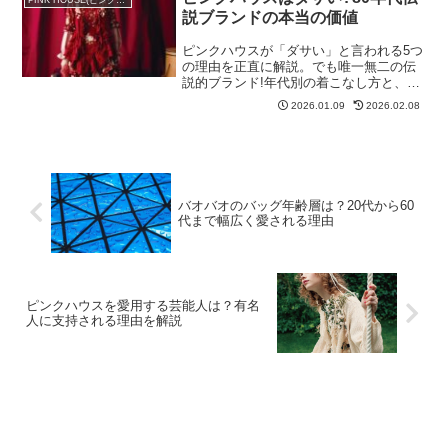
PINK HOUSE(ピンクハウス)
説ブランドの本当の価値
ピンクハウスが「ダサい」と言われる5つ
の理由を正直に解説。でも唯一無二の伝
説的ブランド!年代別の着こなし方と、も
う着ないピンクハウスの価値も紹介。
2026.01.09
2026.02.08
バオバオのバッグ年齢層は？20代から60
代まで幅広く愛される理由
ピンクハウスを愛用する芸能人は？有名
人に支持される理由を解説