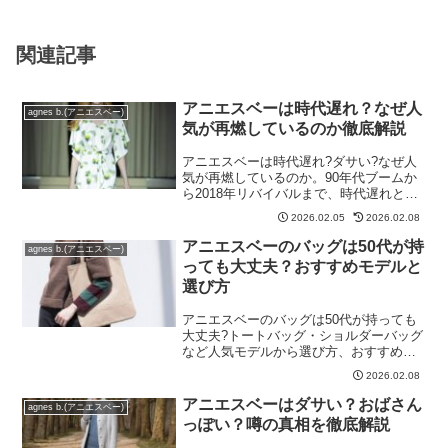
関連記事
アニエスベーは時代遅れ？なぜ人
agnes b.(アニエスベー)
気が再燃しているのか徹底解説
アニエスベーは時代遅れ?ダサい?なぜ人
気が再燃しているのか。90年代ブームか
ら2018年リバイバルまで、時代遅れと言
われる5つの理由と実際の評判を徹底解説
2026.02.05
2026.02.08
アニエスベーのバッグは50代が持
agnes b.(アニエスベー)
っても大丈夫？おすすめモデルと
選び方
アニエスベーのバッグは50代が持っても
大丈夫?トートバッグ・ショルダーバッグ
など人気モデルから選び方、おすすめコ
ーデまで。時代遅れにならない着こなし
2026.02.08
術を解説
アニエスベーはダサい？おばさん
agnes b.(アニエスベー)
っぽい？噂の真相を徹底解説