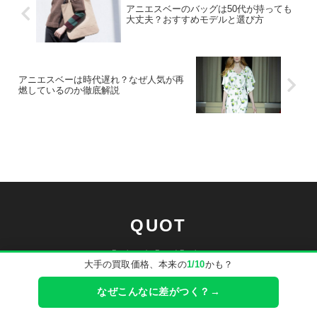
アニエスベーのバッグは50代が持っても
大丈夫？おすすめモデルと選び方
アニエスベーは時代遅れ？なぜ人気が再
燃しているのか徹底解説
QUOT
Designer's Brand Buying
大手の買取価格、本来の
1/10
かも？
なぜこんなに差がつく？→
トップ
ファッションマガジン
初めての方へ/会社概要
よくある質問