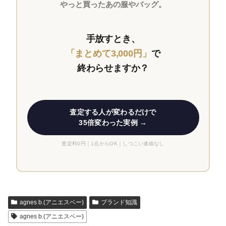
やっと買ったあの服やバッグ。
手放すとき、
「まとめて3,000円」
で
終わらせますか？
査定する人が変わるだけで
35倍変わった実例 →
査定料0円｜1点からOK｜しつこい連絡なし
agnes b.(アニエスベー)
ブランド知識
agnes b.(アニエスベー)