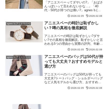
「アニエスベーってダサいの?」「おばさ
んっぽいって言われないかな…」「40
代・50代が持つのは痛い?」agnes b.(ア
ニエスベー)のバッグや財布、服を買おう
2026.02.05
2026.02.08
と思って検索すると、「ダサい」「おば
さん」というキーワードが出てきて不安
アニエスベーの時計は恥ずかし
agnes b.(アニエスベー)
になった...
い？噂の真相を徹底解説
アニエスベーの時計は恥ずかしい?ダサ
い?その真相を徹底解説。恥ずかしいと言
われる5つの理由から実際の評判、年齢
層、中古価値まで。宅配買取QUOTが解
2026.02.05
2026.02.08
説。
アニエスベーのバッグは50代が持
agnes b.(アニエスベー)
っても大丈夫？おすすめモデルと
選び方
アニエスベーのバッグは50代が持っても
大丈夫?トートバッグ・ショルダーバッグ
など人気モデルから選び方、おすすめコ
ーデまで。時代遅れにならない着こなし
2026.02.05
2026.02.08
術を解説