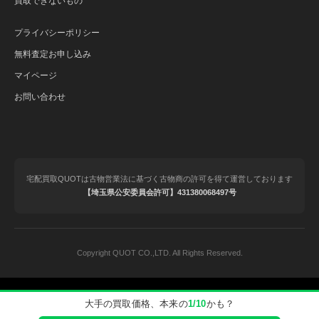
買取できないもの
プライバシーポリシー
無料査定お申し込み
マイページ
お問い合わせ
宅配買取QUOTは古物営業法に基づく古物商の許可を得て運営しております
【埼玉県公安委員会許可】431380068497号
Copyright QUOT CO.,LTD. All Rights Reserved.
© 2020-2025 QUOT（クオット）｜ブランド品の宅配買取.
大手の買取価格、本来の
1/10
かも？