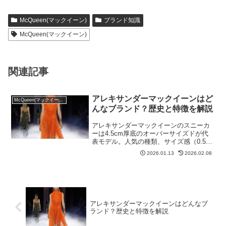
McQueen(マックイーン)
ブランド知識
McQueen(マックイーン)
関連記事
アレキサンダーマックイーンはど
McQueen(マックイーン)
んなブランド？歴史と特徴を解説
アレキサンダーマックイーンのスニーカ
ーは4.5cm厚底のオーバーサイズドが代
表モデル。人気の種類、サイズ感（0.5〜
1サイズ小さめ推奨）、価格帯（7〜8万
2026.01.13
2026.02.08
円）、コーデ例まで徹底解説。
アレキサンダーマックイーンはどんなブ
ランド？歴史と特徴を解説