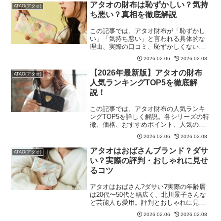
アタオの財布は恥ずかしい？気持
ATAO(アタオ)
ち悪い？真相を徹底解説
この記事では、アタオ財布が「恥ずかし
い」「気持ち悪い」と言われる具体的な
理由、実際の口コミ、恥ずかしくないお
すすめデザイン、年齢層まで徹底解説し
2026.02.06
2026.02.08
ます。購入を検討している方はぜひお読
みください。
【2026年最新版】アタオの財布
ATAO(アタオ)
人気ランキングTOP5を徹底解
説！
この記事では、アタオ財布の人気ランキ
ングTOP5を詳しく解説。各シリーズの特
徴、価格、おすすめポイント、人気の理
由まで徹底解説します。購入を検討して
2026.02.06
2026.02.08
いる方はぜひお読みください。
アタオはおばさんブランド？ダサ
ATAO(アタオ)
い？実際の評判・おしゃれに見せ
るコツ
アタオはおばさん?ダサい?実際の年齢層
は20代〜50代と幅広く、北川景子さんな
ど芸能人も愛用。評判とおしゃれに見せ
るコツを解説します。
2026.02.06
2026.02.08