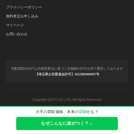
プライバシーポリシー
無料査定お申し込み
マイページ
お問い合わせ
宅配買取QUOTは古物営業法に基づく古物商の許可を得て運営しております
【埼玉県公安委員会許可】431380068497号
Copyright QUOT CO.,LTD. All Rights Reserved.
大手の買取価格、本来の
1/10
かも？
© 2020-2025 QUOT（クオット）｜ブランド品の宅配買取.
なぜこんなに差がつく？→