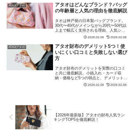
アタオはどんなブランド？バッグ
ATAO(アタオ)
の年齢層と人気の理由を徹底解説
タオは神戸発の日本製バッグブランド。
30代〜40代がメインながら20代〜50代以
上まで幅広く支持される理由、人気シリ
ーズ、買取市場での評価まで徹底解説し
2026.02.06
2026.02.08
ます。
アタオ財布のデメリット5つ！使
ATAO(アタオ)
いにくい口コミと失敗しない選び
方
アタオ財布のデメリットを実際の口コミ
と共に徹底解説。小銭入れ・カード収
納・価格など5つの弱点と、デメリットを
回避する選び方を紹介。購入前の判断材
2026.02.06
2026.02.08
料に。
【2026年最新版】アタオの財布人気ラン
キングTOP5を徹底解説！