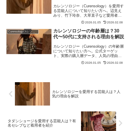
カレンソロジー（Curensology）を愛用す
る芸能人について知りたい方へ。辺見え
みり、竹下玲奈、大草直子など愛用者と
人気の理由をまとめました。
2026.01.05
2026.02.08
カレンソロジーの年齢層は？30
Curensology(カレンソロジー)
代〜50代に支持される理由を解説
カレンソロジー（Curensology）の年齢層
について知りたい方へ。公式ターゲッ
ト、実際の購入層データ、人気の理由、
購入チャネルをまとめました。
2026.01.05
2026.02.08
カレンソロジーを愛用する芸能人は？人
気の理由を解説
タダシショージを愛用する芸能人は？有
名セレブなど着用者を紹介