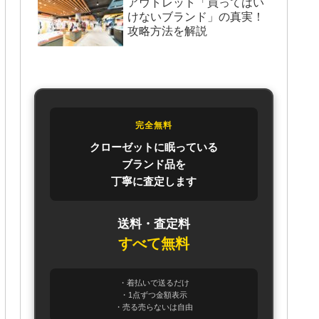
アウトレット「買ってはい
けないブランド」の真実！
攻略方法を解説
完全無料
クローゼットに眠っている
ブランド品を
丁寧に査定します
送料・査定料
すべて無料
・着払いで送るだけ
・1点ずつ金額表示
・売る売らないは自由