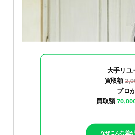
大手リユ
買取額
2,
プロ
買取額
70,0
なぜこんな差が