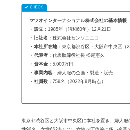
マツオインターナショナル株式会社の基本情報
・
設立
：1985年（昭和60年）12月21日
・
旧社名
：株式会社センソユニコ
・
本社所在地
：東京都渋谷区・大阪市中央区（2
・
代表者
：代表取締役社長 松尾憲久
・
資本金
：5,000万円
・
事業内容
：婦人服の企画・製造・販売
・
社員数
：758名（2022年8月時点）
東京都渋谷区と大阪市中央区に本社を置き、婦人服
性96名、女性662名）で、女性が圧倒的に多い企業