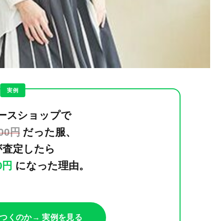
実例
ースショップで
000円
だった服、
が査定したら
00円
になった理由。
つくのか
→ 実例を見る