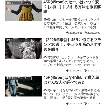
45R(45rpm)のセールはいつ？安
45R(フォーティーファイブアール)
くお得に手に入れる方法を徹底解
説
45R(45rpm)のセール時期やお得に購入す
る方法を詳しく解説！公式サイトやセー
ル情報を駆使して、人気アイテムを賢く
手に入れるコツをご紹介します。
2024.08.21
2026.02.08
【2026年最新】45Rに似てるブラ
45R(フォーティーファイブアール)
ンド10選！ナチュラル系のおすす
めを紹介
45Rに似ているナチュラル系ブランドを
10つ厳選！45Rファンにおすすめの、シ
ンプルで上質なデザインやこだわりの素
材を持つブランドを10選厳選してお届け
2024.09.12
2026.02.16
します。
45R(45rpm)はなぜ高い？購入層
45R(フォーティーファイブアール)
はどんな人か調べてみた
45R(45rpm)はなぜ高いの？素材や製造過
程へのこだわりから、購入層の特徴まで
高い理由を、45R愛好家の筆者が徹底解
説します！
2024.08.18
2026.02.13