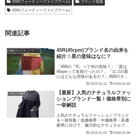
45R(フォーティーファイブアール)
ブランド知識
45R(フォーティーファイブアール)
関連記事
45R(45rpm)ブランド名の由来を
45R(フォーティーファイブアール)
紹介！星の意味はなに？
「45Rの『R』って何の意味？」「昔は
45rpmって名前だったの？」「ロゴの星
にはどんな意味があるの？」45Rのタグ
やロゴを見て、こんな疑問を持ったこと
2025.02.12
2026.02.08
はありませんか？結論から言うと、45R
の名前はレコードの回転数「45rpm」に
【最新】人気のナチュラルファッ
ブランド知識
由来し、「...
ションブランド一覧！価格帯別に
一挙解説
人気のナチュラルファッションブランド
を一挙特集！低価格帯・中価格帯・高価
格帯に分けて、魅力的なナチュラルファ
ッションブランドのアイテムが揃うブラ
2025.01.02
2026.02.08
ンドの魅力を詳しくご紹介します。