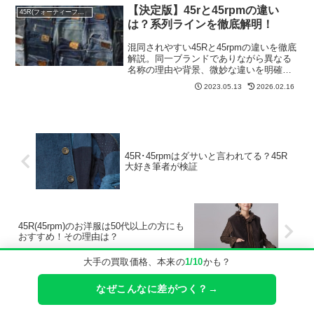
【決定版】45rと45rpmの違い
45R(フォーティーファイブアール)
は？系列ラインを徹底解明！
混同されやすい45Rと45rpmの違いを徹底
解説。同一ブランドでありながら異なる
名称の理由や背景、微妙な違いを明確に
解説。フォーティーファイブアールピー
2023.05.13
2026.02.16
エムの中でもたくさんある系列ラインを
覚えて違いを知ろう！
45R･45rpmはダサいと言われてる？45R
大好き筆者が検証
45R(45rpm)のお洋服は50代以上の方にも
おすすめ！その理由は？
大手の買取価格、本来の
1/10
かも？
なぜこんなに差がつく？→