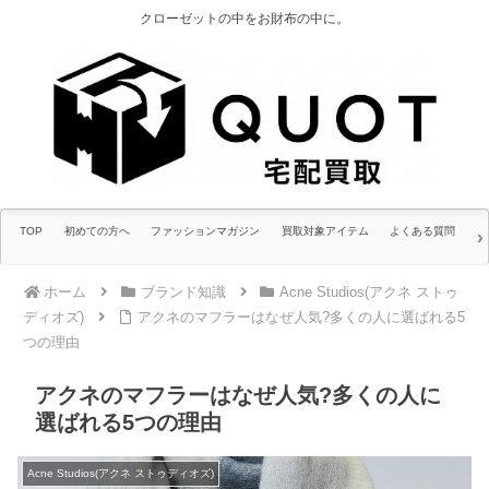
クローゼットの中をお財布の中に。
TOP
初めての方へ
ファッションマガジン
買取対象アイテム
よくある質問
ホーム
ブランド知識
Acne Studios(アクネ ストゥ
ディオズ)
アクネのマフラーはなぜ人気?多くの人に選ばれる5
つの理由
アクネのマフラーはなぜ人気?多くの人に
選ばれる5つの理由
Acne Studios(アクネ ストゥディオズ)