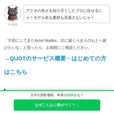
アクネの良さを知り尽くしたプロに任せるに
ゃ！モデル名も素材も見逃さないにゃ！
くりまろ
「大切にしてきたAcne Studios、次に届くべき人のもとへ届
けたいな」と思ったら、お気軽にご相談ください。
→QUOTのサービス概要・はじめての方
はこちら
まとめ:アクネのマフラーは「理由の
大手の買取価格、本来の
1/10
かも？
ある人気」
なぜこんなに差がつく？→