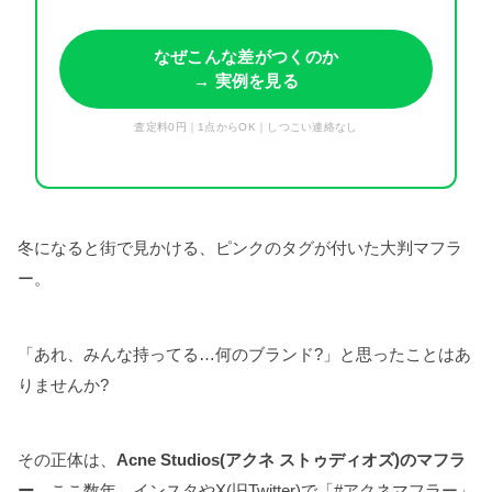
なぜこんな差がつくのか
→ 実例を見る
査定料0円｜1点からOK｜しつこい連絡なし
冬になると街で見かける、ピンクのタグが付いた大判マフラ
ー。
「あれ、みんな持ってる…何のブランド?」と思ったことはあ
りませんか?
その正体は、
Acne Studios(アクネ ストゥディオズ)のマフラ
ー
。ここ数年、インスタやX(旧Twitter)で「#アクネマフラー」