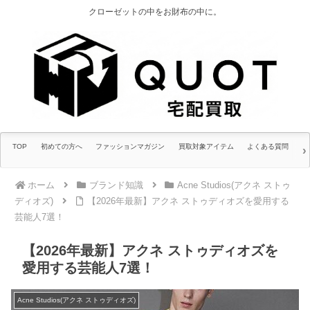
クローゼットの中をお財布の中に。
TOP
初めての方へ
ファッションマガジン
買取対象アイテム
よくある質問
ホーム
ブランド知識
Acne Studios(アクネ ストゥ
ディオズ)
【2026年最新】アクネ ストゥディオズを愛用する
芸能人7選！
【2026年最新】アクネ ストゥディオズを
愛用する芸能人7選！
Acne Studios(アクネ ストゥディオズ)