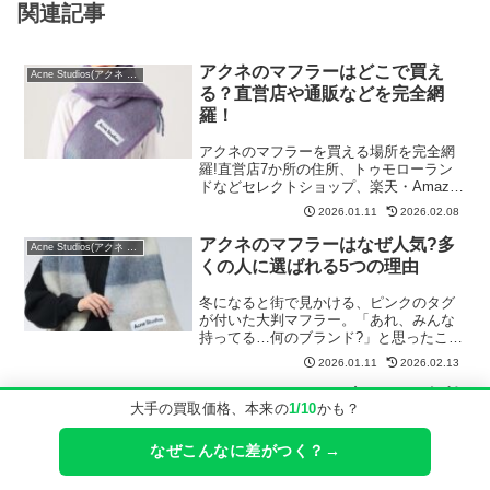
関連記事
アクネのマフラーはどこで買え
Acne Studios(アクネ ストゥディオズ)
る？直営店や通販などを完全網
羅！
アクネのマフラーを買える場所を完全網
羅!直営店7か所の住所、トゥモローラン
ドなどセレクトショップ、楽天・Amazon
での賢い買い方を解説。
2026.01.11
2026.02.08
アクネのマフラーはなぜ人気?多
Acne Studios(アクネ ストゥディオズ)
くの人に選ばれる5つの理由
冬になると街で見かける、ピンクのタグ
が付いた大判マフラー。「あれ、みんな
持ってる…何のブランド?」と思ったこと
はありませんか?その正体は、Acne
2026.01.11
2026.02.13
Studios(アクネ ストゥディオズ)のマフラ
ー。ここ数年、インスタやX(旧Twitter...
アクネとはどんなブランド？年齢
Acne Studios(アクネ ストゥディオズ)
大手の買取価格、本来の
1/10
かも？
層は？北欧ラグジュアリーの魅力
なぜこんなに差がつく？→
アクネ(Acne Studios)はどんなブランド?
スウェーデン発のミニマルラグジュアリ
ーで、年齢層は20代後半〜30代。人気の