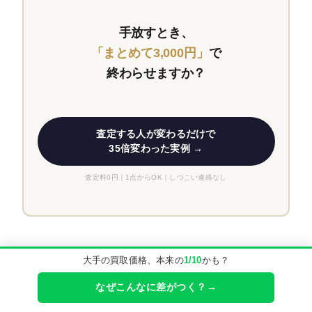
手放すとき、
「まとめて3,000円」
で
終わらせますか？
査定する人が変わるだけで
35倍変わった実例 →
査定料0円｜1点からOK｜しつこい連絡なし
Anya Hindmarch(アニヤハインドマーチ)
ブランド知識
大手の買取価格、本来の
1/10
かも？
Anya Hindmarch(アニヤハインドマーチ)
なぜこんなに差がつく？→