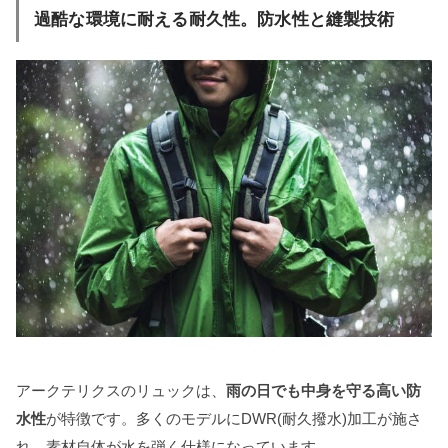
過酷な環境に耐える耐久性。防水性と縫製技術
アークテリクスのリュックは、
雨の日でも中身を守る高い防
水性
が特徴です。多くのモデルにDWR(耐久撥水)加工が施さ
れ、素材自体が水を弾く仕様になっています。