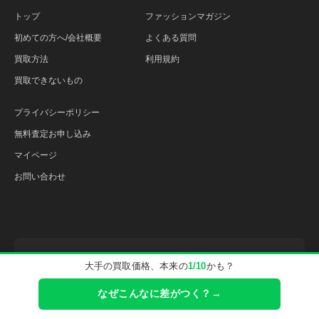
トップ
ファッションマガジン
初めての方へ/会社概要
よくある質問
買取方法
利用規約
買取できないもの
プライバシーポリシー
無料査定お申し込み
マイページ
お問い合わせ
宅配買取QUOTは古物営業法に基づく古物商の許可を得て運営しております
大手の買取価格、本来の
1/10
かも？
【埼玉県公安委員会許可】431380068497号
なぜこんなに差がつく？→