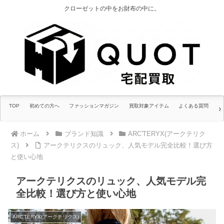
クローゼットの中をお財布の中に。
TOP
初めての方へ
ファッションマガジン
買取対象アイテム
よくある質問
ホーム
ブランド知識
ARC'TERYX(アークテリク
ス)
アークテリクスのリュック、人気モデル完全比較！選び方
と使い心地
アークテリクスのリュック、人気モデル完
全比較！選び方と使い心地
ARC'TERYX(アークテリクス)