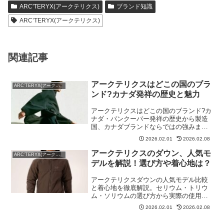
ARC'TERYX(アークテリクス)
ブランド知識
ARC’TERYX(アークテリクス)
関連記事
アークテリクスはどこの国のブラ
ARC'TERYX(アークテリクス)
ンド?カナダ発祥の歴史と魅力
アークテリクスはどこの国のブランド?カ
ナダ・バンクーバー発祥の歴史から製造
国、カナダブランドならではの強みまで
徹底解説。始祖鳥ロゴの意味も。
2026.02.01
2026.02.08
アークテリクスのダウン、人気モ
ARC'TERYX(アークテリクス)
デルを解説！選び方や着心地は？
アークテリクスダウンの人気モデル比較
と着心地を徹底解説。セリウム・トリウ
ム・ソリウムの選び方から実際の使用感
まで。最高峰のダウン選びに。
2026.02.01
2026.02.08