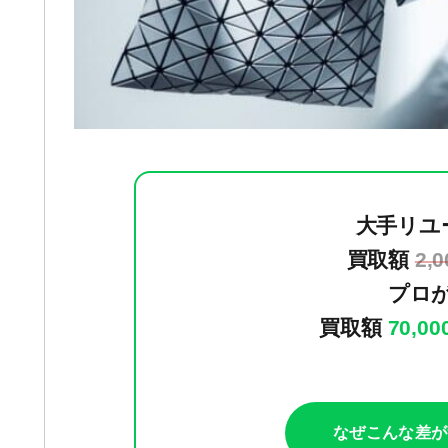
大手リユ
買取額
2,
プロ
買取額
70,0
なぜこんな差が