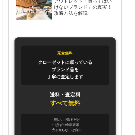
アウトレット「買ってはい
けないブランド」の真実！
攻略方法を解説
完全無料
クローゼットに眠っている
ブランド品を
丁寧に査定します
送料・査定料
すべて無料
・着払いで送るだけ
・1点ずつ金額表示
・売る売らないは自由