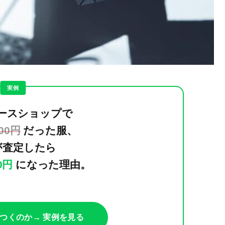
実例
ースショップで
000円
だった服、
が査定したら
00円
になった理由。
つくのか
→ 実例を見る