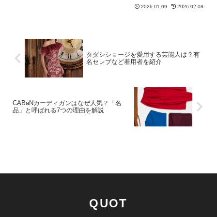
とデザインを3〜4万円で提供。20代後
2026.01.09
2026.02.08
半〜40代に支持される理由を徹底解説。
タダシショージを愛用する芸能人は？有
名セレブなど着用者を紹介
CABaNカーディガンはなぜ人気？「名
品」と呼ばれる7つの理由を解説
QUOT