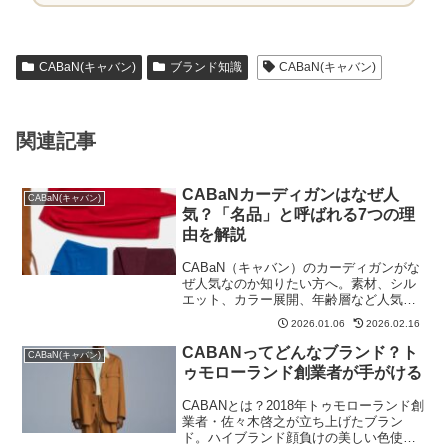
CABaN(キャバン)
ブランド知識
CABaN(キャバン)
関連記事
CABaNカーディガンはなぜ人
CABaN(キャバン)
気？「名品」と呼ばれる7つの理
由を解説
CABaN（キャバン）のカーディガンがな
ぜ人気なのか知りたい方へ。素材、シル
エット、カラー展開、年齢層など人気の
理由を詳しく解説しています。
2026.01.06
2026.02.16
CABANってどんなブランド？ト
CABaN(キャバン)
ゥモローランド創業者が手がける
CABANとは？2018年トゥモローランド創
業者・佐々木啓之が立ち上げたブラン
ド。ハイブランド顔負けの美しい色使い