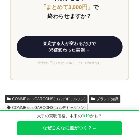
「まとめて3,000円」
で
終わらせますか？
査定する人が変わるだけで
35倍変わった実例 →
査定料0円｜1点からOK｜しつこい連絡なし
COMME des GARÇONS(コムデギャルソン)
ブランド知識
COMME des GARÇONS(コムデギャルソン)
大手の買取価格、本来の
1/10
かも？
なぜこんなに差がつく？→
関連記事