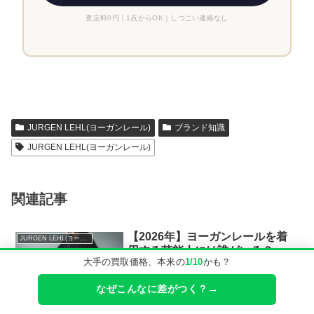
査定料0円｜1点からOK｜しつこい連絡なし
JURGEN LEHL(ヨーガンレール)
ブランド知識
JURGEN LEHL(ヨーガンレール)
関連記事
【2026年】ヨーガンレールを着
JURGEN LEHL(ヨーガンレール)
用する芸能人には誰がいる？
大手の買取価格、本来の
1/10
かも？
ヨーガンレール(JURGEN LEHL)のブラン
ドを愛用する芸能人たちを一挙ご紹介！
なぜこんなに差がつく？→
どんな人達が着用されているのか、ブラ
ンドの魅力やエピソードを徹底解説しま
2025.01.02
2026.02.16