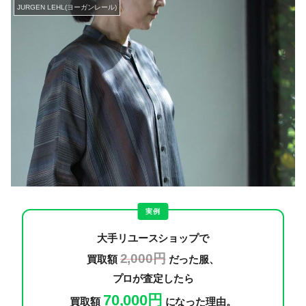
JURGEN LEHL(ヨーガンレール)
実例
大手リユースショップで
2,000円
買取額
だった服、
プロが査定したら
70,000円
買取額
になった理由。