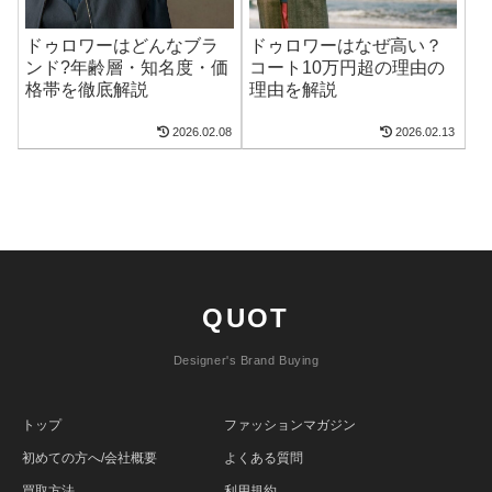
ドゥロワーはどんなブラ
ドゥロワーはなぜ高い？
ンド?年齢層・知名度・価
コート10万円超の理由の
格帯を徹底解説
理由を解説
2026.02.08
2026.02.13
QUOT
Designer's Brand Buying
トップ
ファッションマガジン
初めての方へ/会社概要
よくある質問
買取方法
利用規約