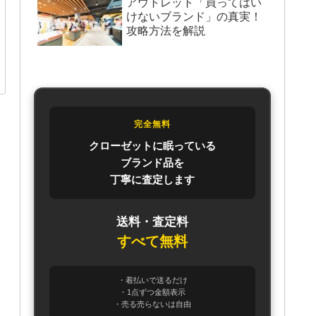
アウトレット「買ってはい
けないブランド」の真実！
攻略方法を解説
完全無料
クローゼットに眠っている
ブランド品を
丁寧に査定します
送料・査定料
すべて無料
・着払いで送るだけ
・1点ずつ金額表示
・売る売らないは自由